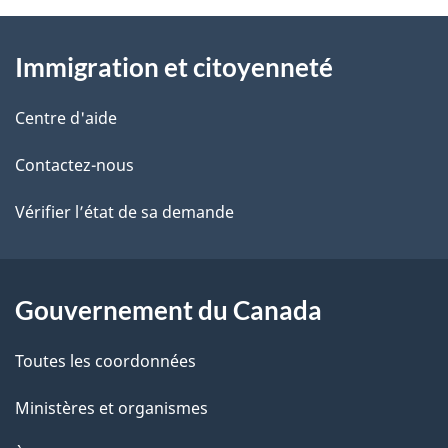
À
a
Immigration et citoyenneté
propos
i
de
l
Centre d'aide
ce
s
Contactez-nous
site
d
Vérifier l’état de sa demande
e
l
Gouvernement du Canada
a
Toutes les coordonnées
p
Ministères et organismes
a