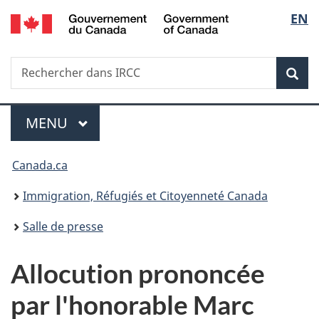
/
Sélec
EN
Passer
Passer
Passer
Government
au
à
à
de
of
contenu
«
la
Canada
Recherche
Rechercher
principal
Au
version
Rec
la
dans
sujet
HTML
IRCC
du
simplifiée
langu
Menu
gouvernement
MENU
PRINCIPAL
»
Vous
Canada.ca
êtes
Immigration, Réfugiés et Citoyenneté Canada
ici :
Salle de presse
Allocution prononcée
par l'honorable Marc