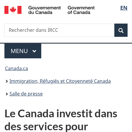
/
Sélec
EN
Passer
Passer
Passer
Government
au
à
à
de
of
contenu
«
la
Canada
Recherche
Rechercher
principal
Au
version
Rec
la
dans
sujet
HTML
IRCC
du
simplifiée
langu
Menu
gouvernement
MENU
PRINCIPAL
»
Vous
Canada.ca
êtes
Immigration, Réfugiés et Citoyenneté Canada
ici :
Salle de presse
Le Canada investit dans
des services pour