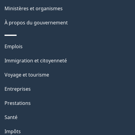
p
Ministères et organismes
a
À propos du gouvernement
g
e
Thèmes
Emplois
et
Immigration et citoyenneté
sujets
Voyage et tourisme
Entreprises
Prestations
Santé
Impôts