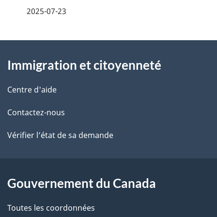
é
2025-07-23
t
À
a
Immigration et citoyenneté
propos
i
de
l
Centre d'aide
ce
s
Contactez-nous
site
d
Vérifier l’état de sa demande
e
l
Gouvernement du Canada
a
Toutes les coordonnées