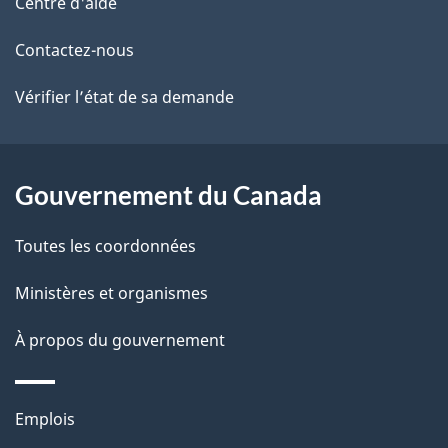
de
l
Centre d'aide
ce
s
Contactez-nous
site
d
Vérifier l’état de sa demande
e
l
Gouvernement du Canada
a
Toutes les coordonnées
p
Ministères et organismes
a
À propos du gouvernement
g
e
Thèmes
Emplois
et