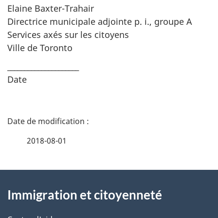
Elaine Baxter-Trahair
Directrice municipale adjointe p. i., groupe A
Services axés sur les citoyens
Ville de Toronto
_____________________
Date
D
é
2018-08-01
t
À
a
Immigration et citoyenneté
propos
i