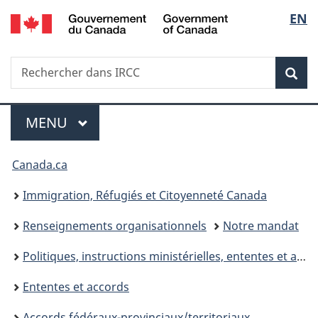
/
Sélec
EN
Passer
Passer
Passer
Government
au
à
à
de
of
contenu
«
la
Canada
Recherche
Rechercher
principal
Au
version
Rec
la
dans
sujet
HTML
IRCC
du
simplifiée
langu
Menu
gouvernement
MENU
PRINCIPAL
»
Vous
Canada.ca
êtes
Immigration, Réfugiés et Citoyenneté Canada
ici :
Renseignements organisationnels
Notre mandat
Politiques, instructions ministérielles, ententes et accords
Ententes et accords
Accords fédéraux-provinciaux/territoriaux