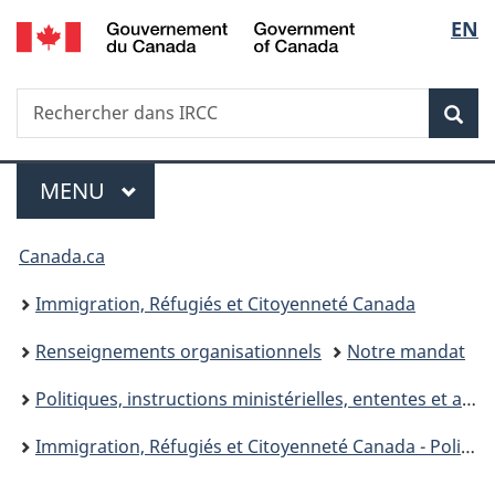
/
Sélec
EN
Passer
Passer
Passer
Government
au
à
à
de
of
contenu
«
la
Canada
Recherche
Rechercher
principal
Au
version
Rec
la
dans
sujet
HTML
IRCC
du
simplifiée
langu
Menu
gouvernement
MENU
PRINCIPAL
»
Vous
Canada.ca
êtes
Immigration, Réfugiés et Citoyenneté Canada
ici :
Renseignements organisationnels
Notre mandat
Politiques, instructions ministérielles, ententes et accords
Immigration, Réfugiés et Citoyenneté Canada - Politiques d’intérêt public