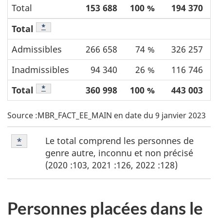
Total
153 688
100 %
194 370
Note de bas de tableau
*
Total
Admissibles
266 658
74 %
326 257
Inadmissibles
94 340
26 %
116 746
Note de bas de tableau
*
Total
360 998
100 %
443 003
Source :MBR_FACT_EE_MAIN en date du 9 janvier 2023
N
Note
Le total comprend les personnes de
Retour à la référence de la note de bas de page
*
o
de
genre autre, inconnu et non précisé
bas
t
(2020 :103, 2021 :126, 2022 :128)
de
e
tableau
s
*
Personnes placées dans le
d