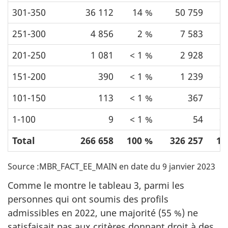
301-350
36 112
14 %
50 759
1
251-300
4 856
2 %
7 583
201-250
1 081
< 1 %
2 928
<
151-200
390
< 1 %
1 239
<
101-150
113
< 1 %
367
<
1-100
9
< 1 %
54
<
Total
266 658
100 %
326 257
10
Source :MBR_FACT_EE_MAIN en date du 9 janvier 2023
Comme le montre le tableau 3, parmi les
personnes qui ont soumis des profils
admissibles en 2022, une majorité (55 %) ne
satisfaisait pas aux critères donnant droit à des