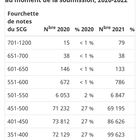
Fourchette
de notes
bre
bre
du SCG
N
2020
% 2020
N
2021
% 2
701-1200
15
< 1 %
79
<
651-700
38
< 1 %
38
<
601-650
146
< 1 %
133
<
551-600
672
< 1 %
786
<
501-550
6 053
2 %
6 847
451-500
71 232
27 %
69 195
2
401-450
73 812
27 %
86 626
2
351-400
72 129
27 %
99 623
3