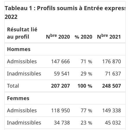
Tableau 1 : Profils soumis à Entrée express,
2022
Résultat lié
bre
bre
au profil
N
2020
% 2020
N
2021
%
Hommes
Admissibles
147 666
71 %
176 870
Inadmissibles
59 541
29 %
71 637
Total
207 207
100 %
248 507
Femmes
Admissibles
118 950
77 %
149 338
Inadmissibles
34 738
23 %
45 032