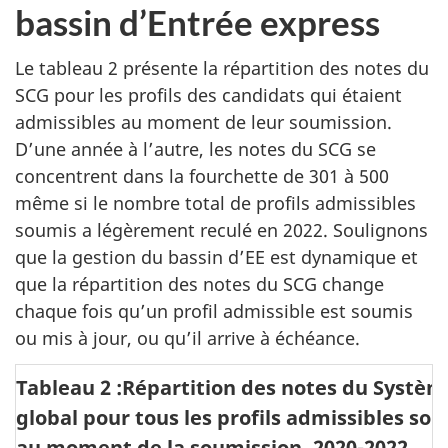
e
bassin d’Entrée express
b
Le tableau 2 présente la répartition des notes du
a
SCG pour les profils des candidats qui étaient
s
admissibles au moment de leur soumission.
d
D’une année à l’autre, les notes du SCG se
e
concentrent dans la fourchette de 301 à 500
t
même si le nombre total de profils admissibles
a
soumis a légèrement reculé en 2022. Soulignons
que la gestion du bassin d’EE est dynamique et
b
que la répartition des notes du SCG change
l
chaque fois qu’un profil admissible est soumis
e
ou mis à jour, ou qu’il arrive à échéance.
a
u
Tableau 2 :Répartition des notes du Systè
1
global pour tous les profils admissibles so
au moment de la soumission, 2020-2022