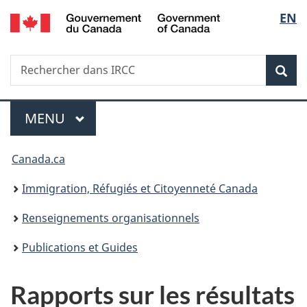
/
Sélec
EN
Passer
Passer
Passer
Government
au
à
à
de
of
contenu
«
la
Canada
Recherche
Rechercher
principal
Au
version
Rec
la
dans
sujet
HTML
IRCC
du
simplifiée
langu
Menu
gouvernement
MENU
PRINCIPAL
»
Vous
Canada.ca
êtes
Immigration, Réfugiés et Citoyenneté Canada
ici :
Renseignements organisationnels
Publications et Guides
Rapports sur les résultats