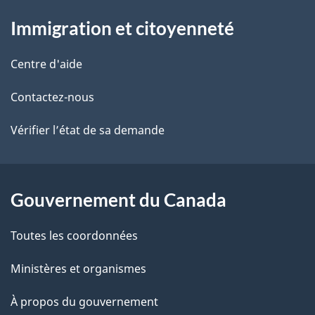
À
a
Immigration et citoyenneté
propos
i
de
l
Centre d'aide
ce
s
Contactez-nous
site
d
Vérifier l’état de sa demande
e
l
Gouvernement du Canada
a
Toutes les coordonnées
p
Ministères et organismes
a
À propos du gouvernement
g