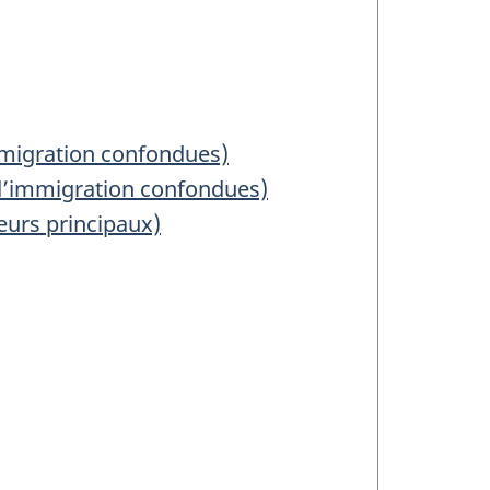
mmigration confondues)
s d’immigration confondues)
urs principaux)