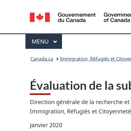
Sélection
de
la
Menu
MENU
PRINCIPAL
langue
Vous
Canada.ca
Immigration, Réfugiés et Citoy
êtes
ici :
Évaluation de la s
Direction générale de la recherche et 
Immigration, Réfugiés et Citoyennet
Janvier 2020