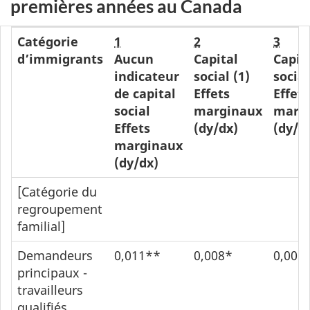
premières années au Canada
Catégorie
1
2
3
d’immigrants
Aucun
Capital
Capit
indicateur
social (1)
social
de capital
Effets
Effets
social
marginaux
marg
Effets
(dy/dx)
(dy/d
marginaux
(dy/dx)
[Catégorie du
regroupement
familial]
Demandeurs
0,011**
0,008*
0,008
principaux -
travailleurs
qualifiés