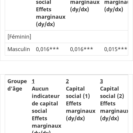
social
marginaux
marginau
Effets
(dy/dx)
(dy/dx)
marginaux
(dy/dx)
[Féminin]
Masculin
0,016***
0,016***
0,015***
Groupe
1
2
3
d’âge
Aucun
Capital
Capital
indicateur
social (1)
social (2)
de capital
Effets
Effets
social
marginaux
marginaux
Effets
(dy/dx)
(dy/dx)
marginaux
(dy/dx)