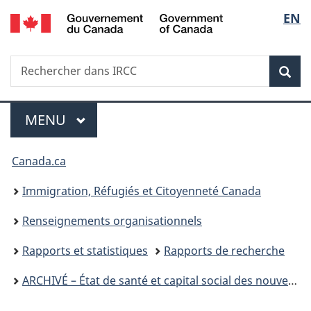
/
Sélec
EN
Passer
Passer
Passer
Government
au
à
à
de
of
contenu
«
la
Canada
Recherche
Rechercher
principal
Au
version
Rec
la
dans
sujet
HTML
IRCC
du
simplifiée
langu
Menu
gouvernement
MENU
PRINCIPAL
»
Vous
Canada.ca
êtes
Immigration, Réfugiés et Citoyenneté Canada
ici :
Renseignements organisationnels
Rapports et statistiques
Rapports de recherche
ARCHIVÉ – État de santé et capital social des nouveaux immigrants : données probantes issues de l’Enquête longitudinale auprès des immigrants du Canada