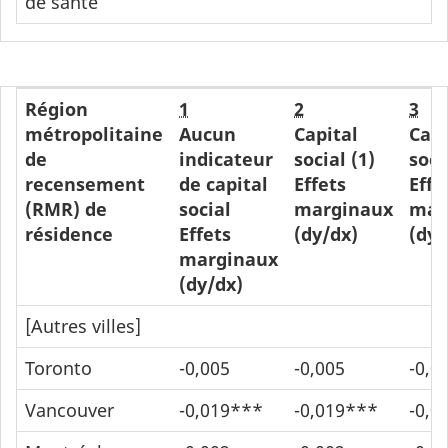
de santé
Région
1
2
3
métropolitaine
Aucun
Capital
Capi
de
indicateur
social (1)
soci
recensement
de capital
Effets
Effe
(RMR) de
social
marginaux
mar
résidence
Effets
(dy/dx)
(dy/
marginaux
(dy/dx)
[Autres villes]
Toronto
-0,005
-0,005
-0,0
Vancouver
-0,019***
-0,019***
-0,0