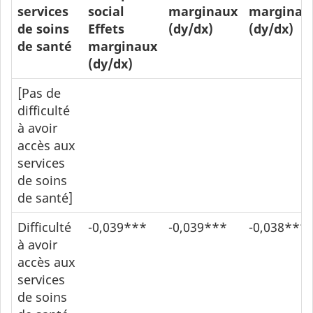
services
social
marginaux
marginau
de soins
Effets
(dy/dx)
(dy/dx)
de santé
marginaux
(dy/dx)
[Pas de
difficulté
à avoir
accès aux
services
de soins
de santé]
Difficulté
-0,039***
-0,039***
-0,038***
à avoir
accès aux
services
de soins