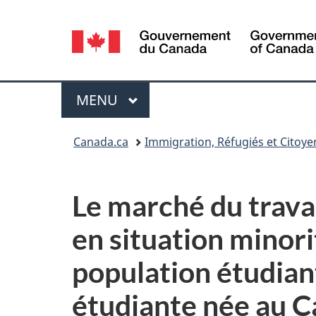
Sélection
de
la
Menu
MENU
PRINCIPAL
langue
Vous
Canada.ca
Immigration, Réfugiés et Citoy
êtes
ici :
Le marché du trav
en situation
minorit
population étudiant
étudiante née au 