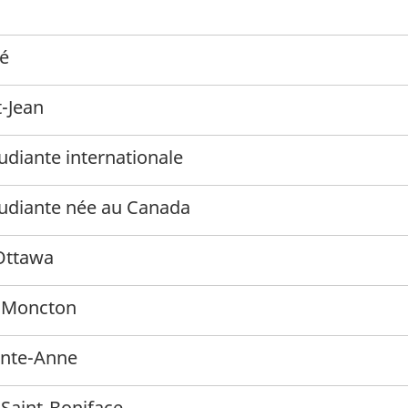
té
-Jean
udiante internationale
tudiante née au Canada
’Ottawa
e Moncton
inte-Anne
 Saint-Boniface