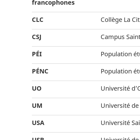
francophones
CLC
Collège La Ci
CSJ
Campus Saint
PÉI
Population ét
PÉNC
Population é
UO
Université d
UM
Université d
USA
Université Sa
USB
Université de