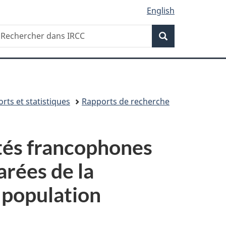
English
Recherche
echercher
Recherche
ans
RCC
rts et statistiques
Rapports de recherche
tés francophones
rées de la
a population