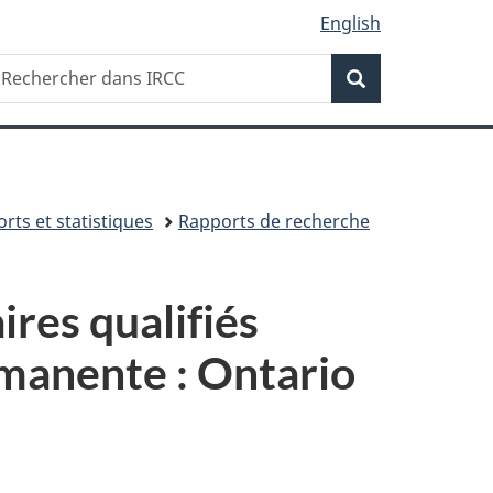
English
Recherche
echercher
Recherche
ans
RCC
rts et statistiques
Rapports de recherche
ires qualifiés
rmanente : Ontario