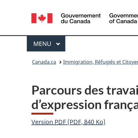
Sélection
de
la
Menu
MENU
PRINCIPAL
langue
Vous
Canada.ca
Immigration, Réfugiés et Citoy
êtes
ici :
Parcours des travai
d’expression franç
Version PDF (PDF, 840 Ko)