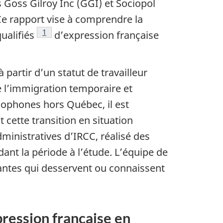
s Goss Gilroy Inc (GGI) et Sociopol
Ce rapport vise à comprendre la
Note de bas de page
1
ualifiés
d’expression française
 partir d’un statut de travailleur
 l’immigration temporaire et
cophones hors Québec, il est
 cette transition en situation
ministratives d’IRCC, réalisé des
ant la période à l’étude. L’équipe de
antes qui desservent ou connaissent
pression française en