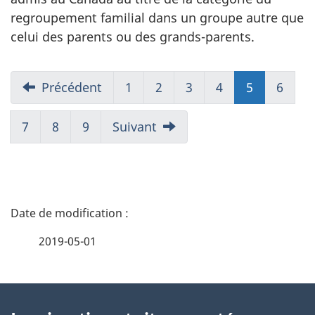
regroupement familial dans un groupe autre que
celui des parents ou des grands-parents.
Précédent
1
2
3
4
5
(présent)
6
7
8
9
Suivant
D
é
2019-05-01
t
À
a