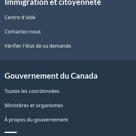
Immigration et citoyenneté
propos
i
de
l
Centre d'aide
ce
s
Contactez-nous
site
d
Vérifier l’état de sa demande
e
l
Gouvernement du Canada
a
Toutes les coordonnées
p
Ministères et organismes
a
À propos du gouvernement
g