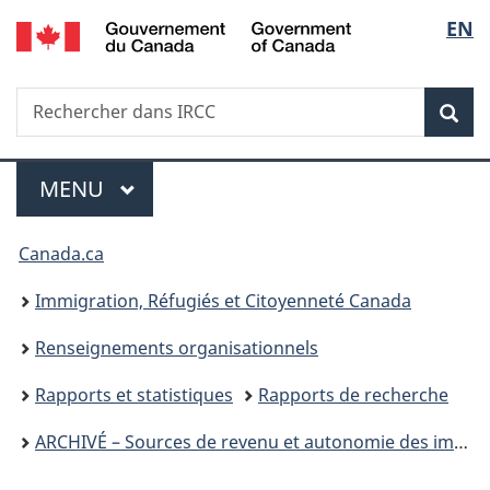
/
Sélec
EN
Passer
Passer
Passer
Government
au
à
à
de
of
contenu
«
la
Canada
Recherche
Rechercher
principal
Au
version
Rec
la
dans
sujet
HTML
IRCC
du
simplifiée
langu
Menu
gouvernement
MENU
PRINCIPAL
»
Vous
Canada.ca
êtes
Immigration, Réfugiés et Citoyenneté Canada
ici :
Renseignements organisationnels
Rapports et statistiques
Rapports de recherche
ARCHIVÉ – Sources de revenu et autonomie des immigrants âgés au Canada