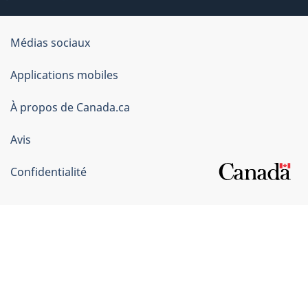
Organisation
Médias sociaux
du
Applications mobiles
gouvernement
du
À propos de Canada.ca
Canada
Avis
Confidentialité