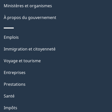
Ministères et organismes
a
À propos du gouvernement
g
e
Thèmes
Emplois
et
Immigration et citoyenneté
sujets
Voyage et tourisme
Entreprises
Prestations
Santé
Impôts