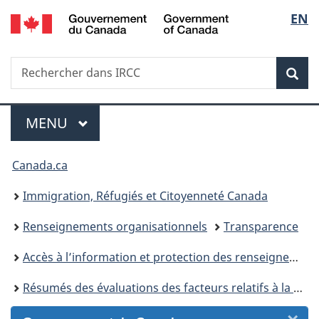
/
Sélec
EN
Passer
Passer
Passer
Passer
Government
au
au
à
à
de
of
Gestionnaire
contenu
«
la
Canada
Recherche
Rechercher
des
principal
Au
version
Rec
la
dans
Invitations
sujet
HTML
IRCC
du
simplifiée
langu
Menu
gouvernement
MENU
PRINCIPAL
»
Vous
Canada.ca
êtes
Immigration, Réfugiés et Citoyenneté Canada
ici :
Renseignements organisationnels
Transparence
Accès à l’information et protection des renseignements personnels
Résumés des évaluations des facteurs relatifs à la vie privée (EFPV) d’Immigration, Réfugiés et Citoyenneté Canada