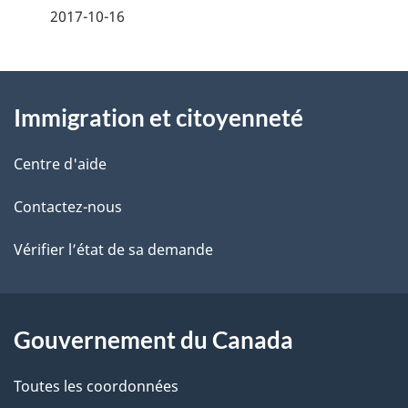
t
é
2017-10-16
t
t
e
À
a
Immigration et citoyenneté
propos
i
de
l
Centre d'aide
ce
s
Contactez-nous
site
d
Vérifier l’état de sa demande
e
l
Gouvernement du Canada
a
Toutes les coordonnées
p