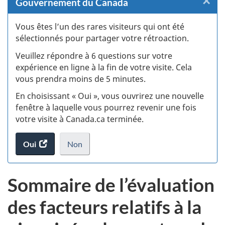
×
F
Gouvernement du Canada
:
Vous êtes l’un des rares visiteurs qui ont été
sélectionnés pour partager votre rétroaction.
S
Veuillez répondre à 6 questions sur votre
d
expérience en ligne à la fin de votre visite. Cela
vous prendra moins de 5 minutes.
si
En choisissant « Oui », vous ouvrirez une nouvelle
w
fenêtre à laquelle vous pourrez revenir une fois
votre visite à Canada.ca terminée.
(t
Oui
accéder
Non
d
au
je
.
sondage.
ne
Sommaire de l’évaluation
veux
pas
des facteurs relatifs à la
participer
au
sondage