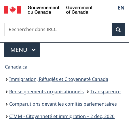
/
Sélec
EN
Passer
Passer
Passer
Government
au
à
à
de
of
contenu
«
la
Canada
Recherche
Rechercher
principal
Au
version
Rec
la
dans
sujet
HTML
IRCC
du
simplifiée
langu
Menu
gouvernement
MENU
PRINCIPAL
»
Vous
Canada.ca
êtes
Immigration, Réfugiés et Citoyenneté Canada
ici :
Renseignements organisationnels
Transparence
Comparutions devant les comités parlementaires
CIMM - Citoyenneté et immigration – 2 dec, 2020