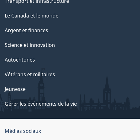
Transport et infrastructure
Le Canada et le monde
Argent et finances
Science et innovation
Autochtones
Vétérans et militaires
Jeunesse
Gérer les événements de la vie
Organisation
Médias sociaux