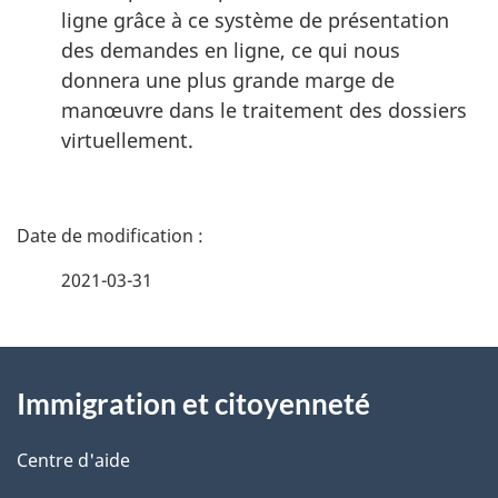
ligne grâce à ce système de présentation
des demandes en ligne, ce qui nous
donnera une plus grande marge de
manœuvre dans le traitement des dossiers
virtuellement.
D
é
2021-03-31
t
À
a
Immigration et citoyenneté
propos
i
de
l
Centre d'aide