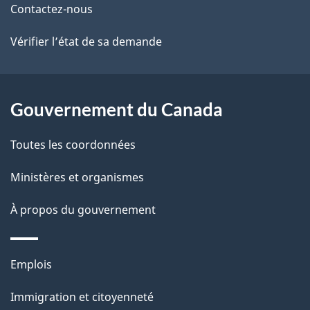
ce
s
Contactez-nous
site
d
Vérifier l’état de sa demande
e
l
Gouvernement du Canada
a
Toutes les coordonnées
p
Ministères et organismes
a
À propos du gouvernement
g
e
Thèmes
Emplois
et
Immigration et citoyenneté
sujets