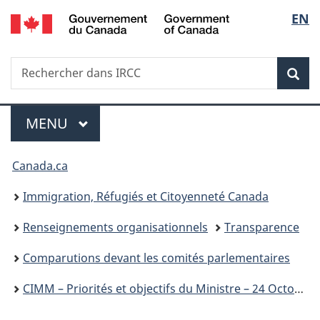
/
Sélec
EN
Passer
Passer
Passer
Government
au
à
à
de
of
contenu
«
la
Canada
Recherche
Rechercher
principal
Au
version
Rec
la
dans
sujet
HTML
IRCC
du
simplifiée
langu
Menu
gouvernement
MENU
PRINCIPAL
»
Vous
Canada.ca
êtes
Immigration, Réfugiés et Citoyenneté Canada
ici :
Renseignements organisationnels
Transparence
Comparutions devant les comités parlementaires
CIMM – Priorités et objectifs du Ministre – 24 Octobre 2023