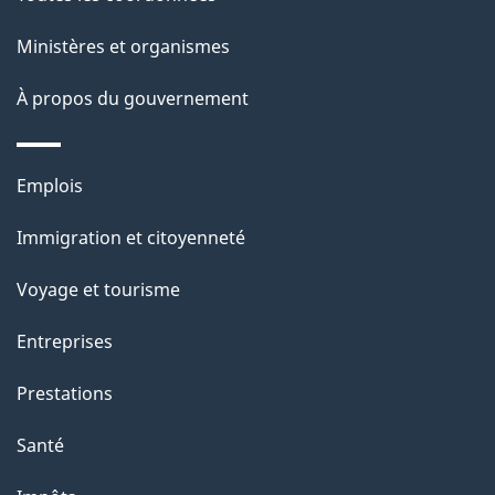
p
Ministères et organismes
a
À propos du gouvernement
g
e
Thèmes
Emplois
et
Immigration et citoyenneté
sujets
Voyage et tourisme
Entreprises
Prestations
Santé