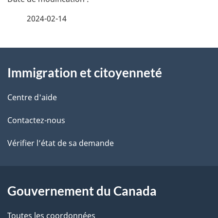
é
2024-02-14
t
À
a
Immigration et citoyenneté
propos
i
de
l
Centre d'aide
ce
s
Contactez-nous
site
d
Vérifier l’état de sa demande
e
l
Gouvernement du Canada
a
Toutes les coordonnées