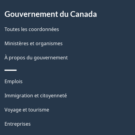
l
Gouvernement du Canada
a
Toutes les coordonnées
p
Ministères et organismes
a
À propos du gouvernement
g
e
Thèmes
Emplois
et
Immigration et citoyenneté
sujets
Voyage et tourisme
Entreprises