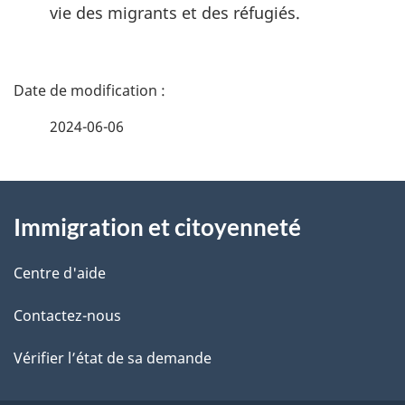
vie des migrants et des réfugiés.
D
é
2024-06-06
t
À
a
Immigration et citoyenneté
propos
i
de
l
Centre d'aide
ce
s
Contactez-nous
site
d
Vérifier l’état de sa demande
e