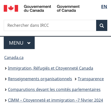
/
Sélec
EN
Passer
Passer
Passer
Government
au
à
à
de
of
contenu
«
la
Canada
Recherche
Rechercher
principal
Au
version
Rec
la
dans
sujet
HTML
IRCC
du
simplifiée
langu
Menu
gouvernement
MENU
PRINCIPAL
»
Vous
Canada.ca
êtes
Immigration, Réfugiés et Citoyenneté Canada
ici :
Renseignements organisationnels
Transparence
Comparutions devant les comités parlementaires
CIMM – Citoyenneté et immigration –7 février 2024