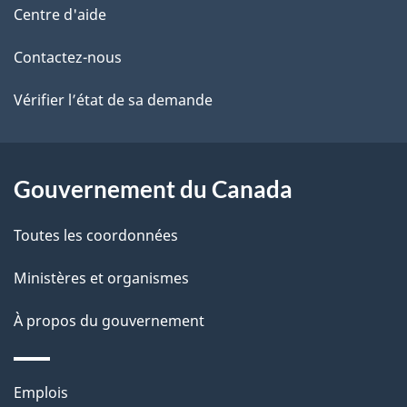
de
l
Centre d'aide
ce
s
Contactez-nous
site
d
Vérifier l’état de sa demande
e
l
Gouvernement du Canada
a
Toutes les coordonnées
p
Ministères et organismes
a
À propos du gouvernement
g
e
Thèmes
Emplois