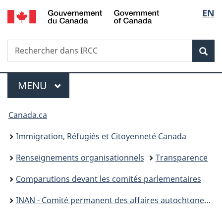
/
Sélec
EN
Passer
Passer
Passer
Government
au
à
à
de
of
contenu
«
la
Canada
Recherche
Rechercher
principal
Au
version
Rec
la
dans
sujet
HTML
IRCC
du
simplifiée
langu
Menu
gouvernement
MENU
PRINCIPAL
»
Vous
Canada.ca
êtes
Immigration, Réfugiés et Citoyenneté Canada
ici :
Renseignements organisationnels
Transparence
Comparutions devant les comités parlementaires
INAN - Comité permanent des affaires autochtones et du Nord de la Chambre des communes – 28 jan, 2021