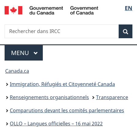
/
Sélec
EN
Passer
Passer
Passer
Government
au
à
à
de
of
contenu
«
la
Canada
Recherche
Rechercher
principal
Au
version
Rec
la
dans
sujet
HTML
IRCC
du
simplifiée
langu
Menu
gouvernement
MENU
PRINCIPAL
»
Vous
Canada.ca
êtes
Immigration, Réfugiés et Citoyenneté Canada
ici :
Renseignements organisationnels
Transparence
Comparutions devant les comités parlementaires
OLLO – Langues officielles – 16 mai 2022