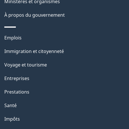
Ministères et organismes
a
À propos du gouvernement
g
e
Thèmes
Emplois
et
Immigration et citoyenneté
sujets
Voyage et tourisme
Entreprises
Prestations
Santé
Impôts