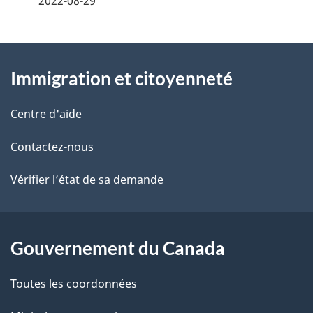
2022-08-29
t
À
a
Immigration et citoyenneté
propos
i
de
l
Centre d'aide
ce
s
Contactez-nous
site
d
Vérifier l’état de sa demande
e
l
Gouvernement du Canada
a
Toutes les coordonnées
p