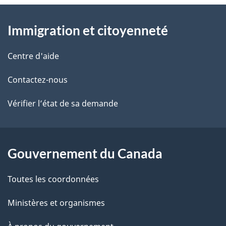
l
o
À
s
t
Immigration et citoyenneté
propos
r
d
de
e
Centre d'aide
e
r
ce
Contactez-nous
l
é
site
t
Vérifier l’état de sa demande
a
r
p
o
a
a
Gouvernement du Canada
c
g
Toutes les coordonnées
t
e
i
Ministères et organismes
o