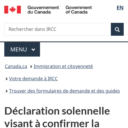
/
Sélec
EN
Passer
Passer
Passer
Government
au
à
à
de
of
contenu
«
la
Canada
Recherche
Rechercher
principal
Au
version
Rec
la
dans
sujet
HTML
IRCC
du
simplifiée
langu
Menu
gouvernement
MENU
PRINCIPAL
»
Vous
Canada.ca
Immigration et citoyenneté
êtes
Votre demande à IRCC
ici :
Trouver des formulaires de demande et des guides
Déclaration solennelle
visant à confirmer la