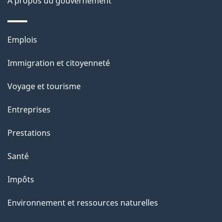
À propos du gouvernement
n
s
u
Thèmes
Emplois
r
et
c
Immigration et citoyenneté
sujets
e
Voyage et tourisme
t
t
Entreprises
e
Prestations
p
a
Santé
g
Impôts
e
Environnement et ressources naturelles