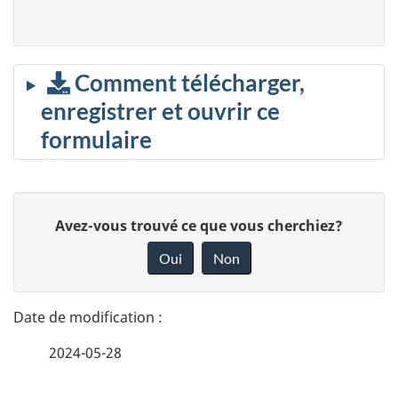
Comment télécharger,
enregistrer et ouvrir ce
formulaire
D
D
Avez-vous trouvé ce que vous cherchiez?
é
o
Oui
Non
n
t
n
a
e
2024-05-28
i
z
v