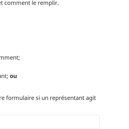
 et comment le remplir.
demment;
ant;
ou
re formulaire si un représentant agit