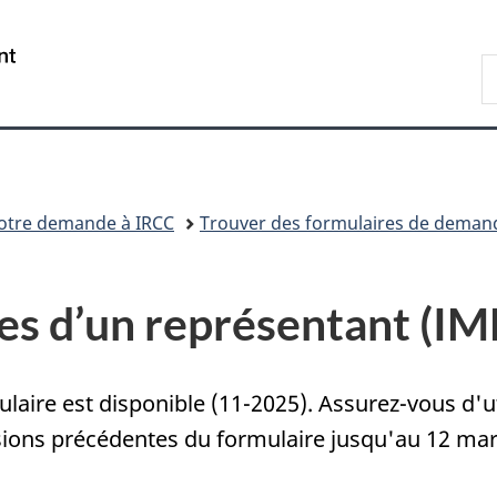
Passer
Passer
Passer
au
à
à
/
R
contenu
«
la
Government
d
principal
Au
version
of
I
sujet
HTML
Canada
du
simplifiée
gouvernement
»
otre demande à IRCC
Trouver des formulaires de demand
es d’un représentant
(IM
laire est disponible (11-2025). Assurez-vous d'uti
sions précédentes du formulaire jusqu'au 12 mar