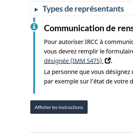
Types de représentants
Communication de rens
Pour autoriser IRCC à communiq
vous devrez remplir le formulai
désignée (IMM 5475)
.
(
La personne que vous désignez d
o
par exemple sur l’état de votre
u
v
Afficher les instructions
r
e
d