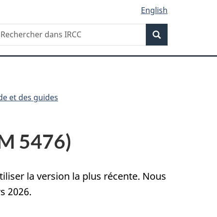
English
Recherche
echercher
Recherche
ans
RCC
e et des guides
M 5476)
liser la version la plus récente. Nous
s 2026.