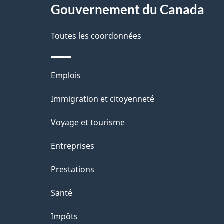
l
r
site
Gouvernement du Canada
a
e
é
Toutes les coordonnées
t
p
t
)
a
r
Thèmes
Emplois
o
g
et
Immigration et citoyenneté
a
e
sujets
c
Voyage et tourisme
t
Entreprises
i
Prestations
o
Santé
n
Impôts
s