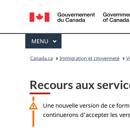
Sélection
de
la
Menu
MENU
PRINCIPAL
langue
Vous
Canada.ca
Immigration et citoyenneté
V
êtes
ici :
Recours aux servic
Une nouvelle version de ce formu
continuerons d'accepter les ver