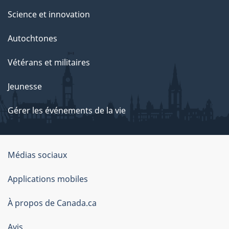
Science et innovation
Autochtones
Vétérans et militaires
Jeunesse
Gérer les événements de la vie
Organisation
Médias sociaux
du
Applications mobiles
gouvernement
du
À propos de Canada.ca
Canada
Avis