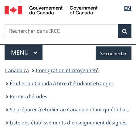
/
Sélec
EN
Passer
Passer
Passer
Government
au
à
à
de
of
contenu
«
la
Canada
Recherche
Rechercher
principal
Au
version
Rec
la
dans
sujet
HTML
IRCC
du
simplifiée
langu
Menu
Se
gouvernement
MENU
PRINCIPAL
Se connecter
»
connecter
Vous
Canada.ca
Immigration et citoyenneté
êtes
Étudier au Canada à titre d’étudiant étranger
ici :
Permis d’études
Se préparer à étudier au Canada en tant qu’étudiant étranger
Liste des établissements d’enseignement désignés