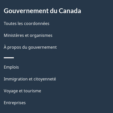
l
Gouvernement du Canada
a
Toutes les coordonnées
p
Ministères et organismes
a
À propos du gouvernement
g
e
Thèmes
Emplois
et
Immigration et citoyenneté
sujets
Voyage et tourisme
Entreprises