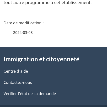
tout autre programme à cet établissement.
D
é
2024-03-08
t
À
a
Immigration et citoyenneté
propos
i
de
l
Centre d'aide
ce
s
Contactez-nous
site
d
Vérifier l’état de sa demande
e