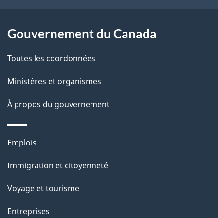
e
l
Gouvernement du Canada
a
Toutes les coordonnées
p
Ministères et organismes
a
À propos du gouvernement
g
e
Thèmes
Emplois
et
Immigration et citoyenneté
sujets
Voyage et tourisme
Entreprises