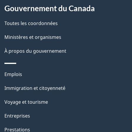
a
a
Gouvernement du Canada
c
g
Toutes les coordonnées
t
e
i
Ministères et organismes
o
À propos du gouvernement
n
s
u
Thèmes
Emplois
r
et
c
Immigration et citoyenneté
sujets
e
Voyage et tourisme
t
t
Entreprises
e
Prestations