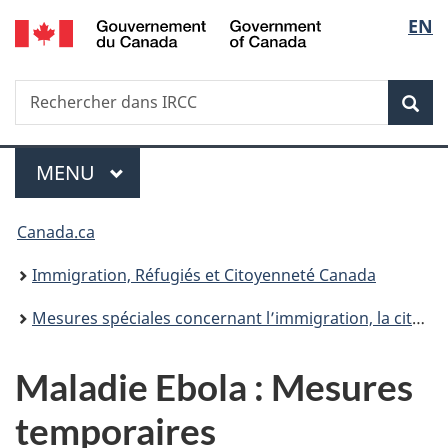
/
Sélec
EN
Passer
Passer
Passer
Government
au
à
à
de
of
contenu
«
la
Canada
Recherche
Rechercher
principal
Au
version
Rec
la
dans
sujet
HTML
IRCC
du
simplifiée
langu
Menu
gouvernement
MENU
PRINCIPAL
»
Vous
Canada.ca
êtes
Immigration, Réfugiés et Citoyenneté Canada
ici :
Mesures spéciales concernant l’immigration, la citoyenneté et les passeports
Maladie Ebola : Mesures
temporaires