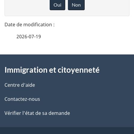
é
o
Oui
Non
n
t
n
a
e
2026-07-19
i
z
v
l
o
À
s
t
Immigration et citoyenneté
propos
r
d
de
e
Centre d'aide
e
r
ce
Contactez-nous
l
é
site
t
Vérifier l’état de sa demande
a
r
p
o