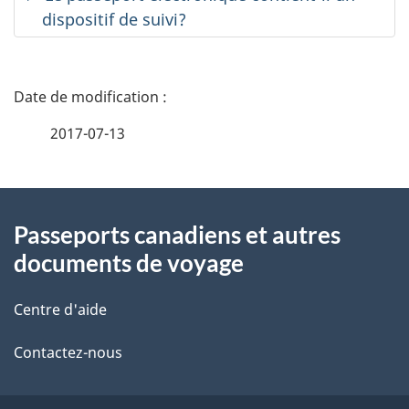
dispositif de suivi?
D
é
2017-07-13
t
À
a
Passeports canadiens et autres
propos
i
documents de voyage
de
l
Centre d'aide
ce
s
Contactez-nous
site
d
e