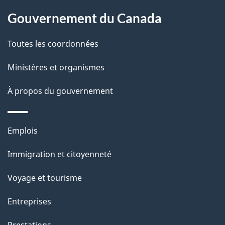
l
Gouvernement du Canada
a
Toutes les coordonnées
p
Ministères et organismes
a
À propos du gouvernement
g
e
Thèmes
Emplois
et
Immigration et citoyenneté
sujets
Voyage et tourisme
Entreprises