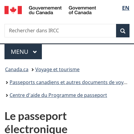
/
Sélec
EN
Passer
Passer
Passer
Government
au
à
à
de
of
contenu
«
la
Canada
Recherche
Rechercher
principal
Au
version
Rec
la
dans
sujet
HTML
IRCC
du
simplifiée
langu
Menu
gouvernement
MENU
PRINCIPAL
»
Vous
Canada.ca
Voyage et tourisme
êtes
Passeports canadiens et autres documents de voyage
ici :
Centre d’aide du Programme de passeport
Le passeport
électronique