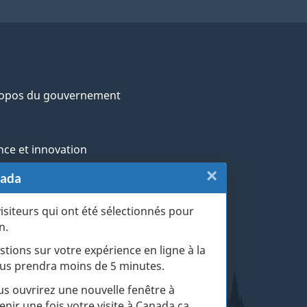
ropos du gouvernement
nce et innovation
×
Fermer
nada
ochtones
:
visiteurs qui ont été sélectionnés pour
rans et militaires
n.
Sondage
esse
stions sur votre expérience en ligne à la
du
 vous prendra moins de 5 minutes.
r les événements de la vie
site
ous ouvrirez une nouvelle fenêtre à
enir une fois votre visite à Canada.ca