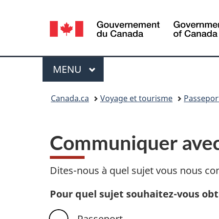
Sélection
de
la
Menu
MENU
PRINCIPAL
langue
Vous
Canada.ca
Voyage et tourisme
Passepor
êtes
ici :
Communiquer avec
Dites-nous à quel sujet vous nous c
Pour quel sujet souhaitez-vous obt
Passeport