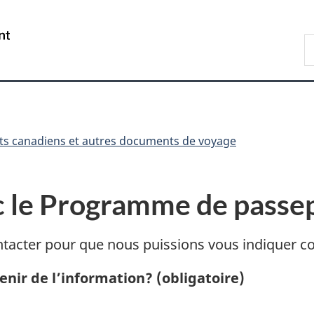
Passer
Passer
Passer
Passer
au
au
à
à
/
R
Gestionnaire
contenu
«
la
Government
d
des
principal
Au
version
of
I
Invitations
sujet
HTML
Canada
du
simplifiée
gouvernement
»
ts canadiens et autres documents de voyage
 le Programme de passe
ontacter pour que nous puissions vous indiquer 
enir de l’information?
(obligatoire)