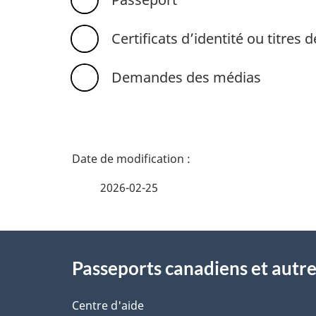
Certificats d’identité ou titres
Demandes des médias
D
é
2026-02-25
t
À
a
Passeports canadiens et autr
propos
i
de
Centre d'aide