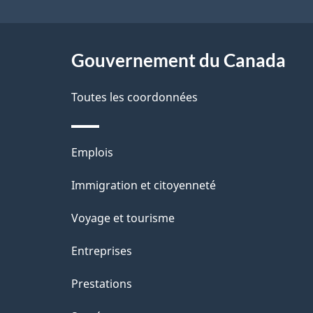
l
ce
s
site
Gouvernement du Canada
d
e
Toutes les coordonnées
l
Thèmes
Emplois
a
et
Immigration et citoyenneté
p
sujets
Voyage et tourisme
a
Entreprises
g
Prestations
e