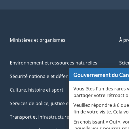
Ministères et organismes
À p
Environnement et ressources naturelles
Scie
Gouvernement du Ca
Sécurité nationale et défense
Aut
Vous êtes l’un des rares 
Culture, histoire et sport
Vété
partager votre rétroactio
Services de police, justice et urgences
Jeun
Veuillez répondre à 6 que
fin de votre visite. Cela
Transport et infrastructure
Gére
En choisissant « Oui », v
laquelle vous pourrez rev