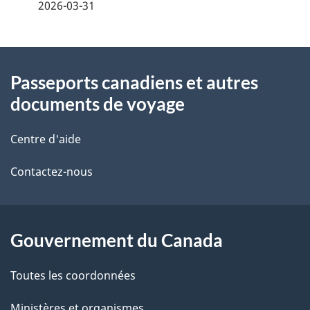
2026-03-31
i
z
v
l
o
À
s
t
Passeports canadiens et autres
propos
r
d
documents de voyage
de
e
e
r
Centre d'aide
ce
l
é
Contactez-nous
site
t
a
r
p
o
Gouvernement du Canada
a
a
c
g
Toutes les coordonnées
t
Ministères et organismes