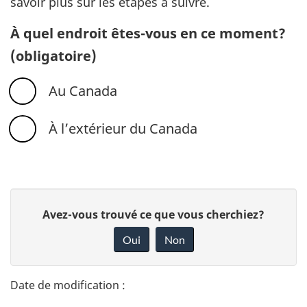
savoir plus sur les étapes à suivre.
À quel endroit êtes-vous en ce moment?
(obligatoire)
Au Canada
À l’extérieur du Canada
D
D
Avez-vous trouvé ce que vous cherchiez?
é
o
Oui
Non
n
t
n
a
e