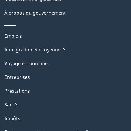
e
i
o
À propos du gouvernement
n
s
Thèmes
u
Emplois
et
r
Immigration et citoyenneté
sujets
c
e
Voyage et tourisme
t
Entreprises
t
e
Prestations
p
Santé
a
g
Impôts
e