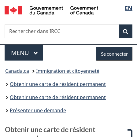
/
Sélec
EN
Passer
Passer
Passer
Passer
Government
au
à
à
à
de
of
contenu
:
«
la
Canada
Recherche
Rechercher
principal
Obtenir
Au
version
Rec
la
dans
une
sujet
HTML
IRCC
carte
du
simplifiée
langu
Menu
Se
de
gouvernement
MENU
PRINCIPAL
Se connecter
résident
»
connecter
Vous
permanent
Canada.ca
Immigration et citoyenneté
êtes
Obtenir une carte de résident permanent
ici :
Obtenir une carte de résident permanent
Présenter une demande
Obtenir une carte de résident