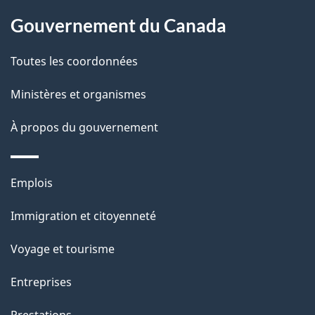
o
a
a
m
Gouvernement du Canada
c
g
e
Toutes les coordonnées
t
e
n
i
Ministères et organismes
o
t
À propos du gouvernement
n
s
u
Thèmes
Emplois
r
et
c
Immigration et citoyenneté
sujets
e
Voyage et tourisme
t
t
Entreprises
e
Prestations