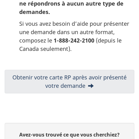
ne répondrons à aucun autre type de
demandes.
Si vous avez besoin d’aide pour présenter
une demande dans un autre format,
composez le
1-888-242-2100
(depuis le
Canada seulement).
N
Suivant:
Obtenir votre carte RP après avoir présenté
votre demande
a
v
i
D
g
D
Avez-vous trouvé ce que vous cherchiez?