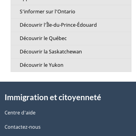
n
u
s
S’informer sur l’Ontario
u
Découvrir l’Île-du-Prince-Édouard
r
Découvrir le Québec
c
e
Découvrir la Saskatchewan
t
Découvrir le Yukon
t
e
À
p
Immigration et citoyenneté
a
propos
g
de
Centre d'aide
e
ce
Contactez-nous