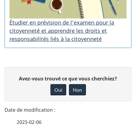
Étudier en prévision de l’examen pour la
citoyenneté et apprendre les droits et
responsabilités liés à la citoyenneté
D
D
Avez-vous trouvé ce que vous cherchiez?
é
o
Oui
Non
n
t
n
a
e
2025-02-06
i
z
v