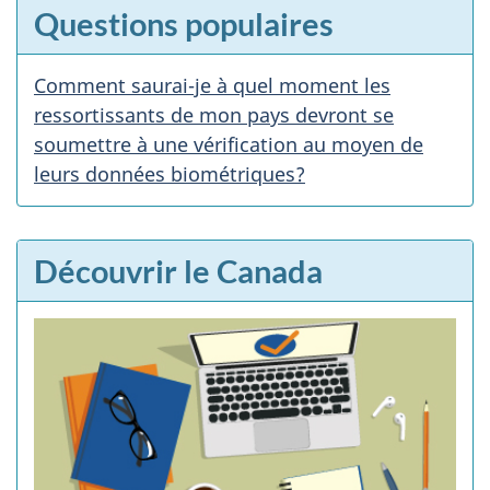
Questions populaires
n
v
Comment saurai-je à quel moment les
e
ressortissants de mon pays devront se
soumettre à une vérification au moyen de
d
leurs données biométriques?
e
t
Découvrir le Canada
t
e