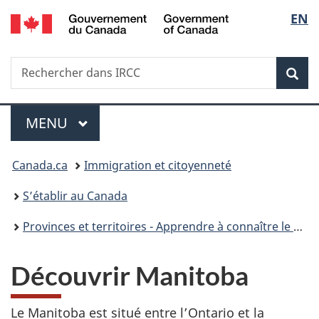
/
Sélec
EN
Passer
Passer
Passer
Passer
Government
au
à
au
à
de
of
contenu
«
menu
la
Canada
Recherche
Rechercher
principal
Au
de
version
Rec
la
dans
sujet
la
HTML
IRCC
du
section
simplifiée
langu
Menu
gouvernement
MENU
PRINCIPAL
»
Vous
Canada.ca
Immigration et citoyenneté
êtes
S’établir au Canada
ici :
Provinces et territoires - Apprendre à connaître le Canada
Découvrir Manitoba
Le Manitoba est situé entre l’Ontario et la