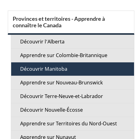
l
o
s
S
t
Provinces et territoires - Apprendre à
r
connaître le Canada
d
e
e
e
c
Découvrir l’Alberta
r
l
t
é
Apprendre sur Colombie-Britannique
t
a
i
Découvrir Manitoba
r
p
o
Apprendre sur Nouveau-Brunswick
o
a
a
n
Découvrir Terre-Neuve-et-Labrador
c
g
M
Découvrir Nouvelle-Écosse
t
e
e
i
Apprendre sur Territoires du Nord-Ouest
o
n
Apprendre sur Nunavut