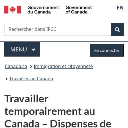
/
Sélec
EN
Passer
Passer
Passer
Government
au
à
à
de
of
contenu
«
la
Canada
Recherche
Rechercher
principal
Au
version
Rec
la
dans
sujet
HTML
IRCC
du
simplifiée
langu
Menu
Se
gouvernement
MENU
PRINCIPAL
Se connecter
»
connecter
Vous
Canada.ca
Immigration et citoyenneté
êtes
Travailler au Canada
ici :
Travailler
temporairement au
Canada – Dispenses de