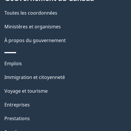
a
Toutes les coordonnées
p
Ministères et organismes
a
À propos du gouvernement
g
e
Thèmes
Emplois
et
Immigration et citoyenneté
sujets
Voyage et tourisme
Entreprises
Prestations