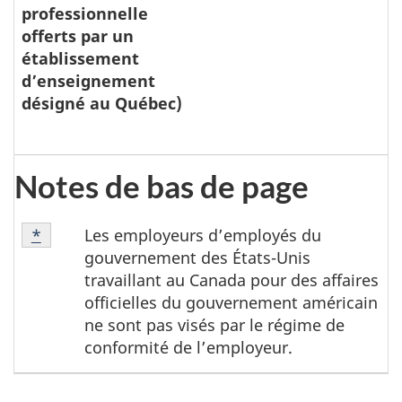
professionnelle
offerts par un
établissement
d’enseignement
désigné au Québec)
Notes de bas de page
Note
Les employeurs d’employés du
Retour à la référence de la note de bas de page
*
de
gouvernement des États-Unis
bas
travaillant au Canada pour des affaires
de
officielles du gouvernement américain
page
ne sont pas visés par le régime de
*
conformité de l’employeur.