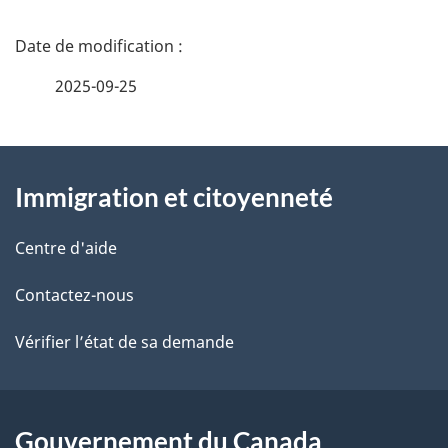
E
D
n
é
v
2025-09-25
t
e
À
a
d
Immigration et citoyenneté
propos
i
e
de
l
Centre d'aide
t
ce
s
Contactez-nous
t
site
d
e
Vérifier l’état de sa demande
e
l
Gouvernement du Canada