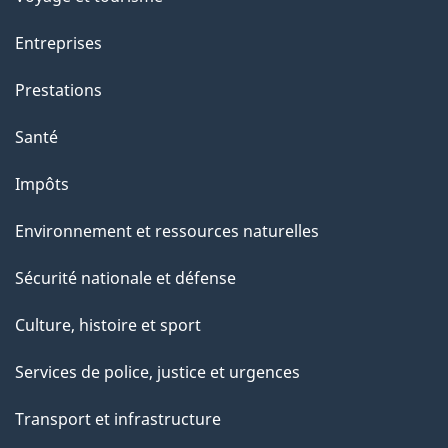
t
t
Entreprises
e
Prestations
p
a
Santé
g
Impôts
e
Environnement et ressources naturelles
Sécurité nationale et défense
Culture, histoire et sport
Services de police, justice et urgences
Transport et infrastructure