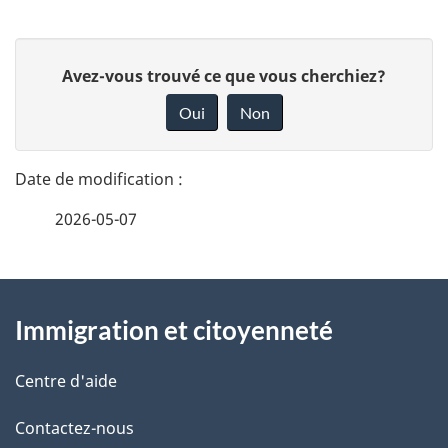
u
m
D
D
Avez-vous trouvé ce que vous cherchiez?
e
é
o
Oui
Non
n
n
t
n
t
a
e
n
2026-05-07
i
z
v
a
l
o
À
v
s
t
Immigration et citoyenneté
propos
r
i
d
de
e
Centre d'aide
g
e
r
ce
Contactez-nous
a
l
é