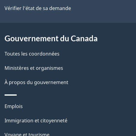
site
t
Vérifier l’état de sa demande
t
a
r
i
p
o
o
a
a
Gouvernement du Canada
c
n
g
Toutes les coordonnées
t
e
i
Ministères et organismes
o
À propos du gouvernement
n
s
u
Thèmes
Emplois
r
et
c
Immigration et citoyenneté
sujets
e
Voyage et tourisme