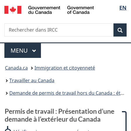
/
Sélec
EN
Passer
Passer
Passer
Passer
Government
au
à
à
à
de
of
contenu
:
«
la
Canada
Recherche
Rechercher
principal
Permis
Au
version
Rec
la
dans
de
sujet
HTML
IRCC
travail
du
simplifiée
langu
Menu
:
gouvernement
MENU
PRINCIPAL
Présentation
»
Vous
d’une
Canada.ca
Immigration et citoyenneté
demande
êtes
à
Travailler au Canada
l’extérieur
ici :
du
Demande de permis de travail hors du Canada : étapes et exigences
Canada
Permis de travail : Présentation d’une
demande à l’extérieur du Canada