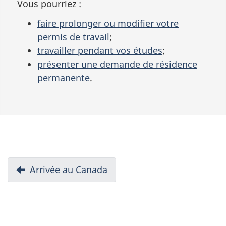
Vous pourriez :
faire prolonger ou modifier votre
permis de travail
;
travailler pendant vos études
;
présenter une demande de résidence
permanente
.
D
Précédent:
Arrivée au Canada
o
c