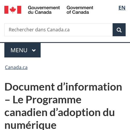
/
Sélec
EN
Passer
Passer
Passer
Government
au
à
à
de
of
contenu
«
la
Canada
Recherche
Rechercher
principal
Au
version
Rec
la
dans
sujet
HTML
Canada.ca
du
simplifiée
langu
Menu
gouvernement
MENU
PRINCIPAL
»
Vous
Canada.ca
êtes
Document d’information
ici :
– Le Programme
canadien d’adoption du
numérique