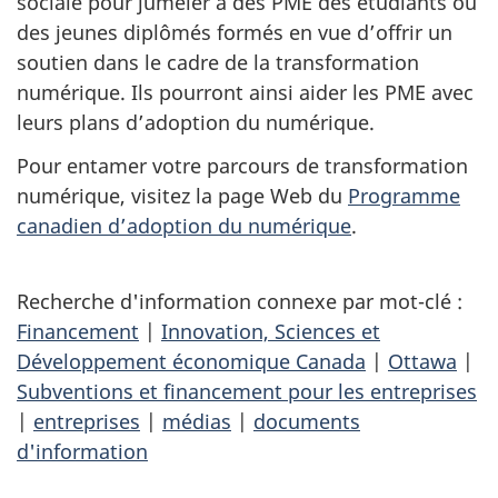
sociale pour jumeler à des PME des étudiants ou
des jeunes diplômés formés en vue d’offrir un
soutien dans le cadre de la transformation
numérique. Ils pourront ainsi aider les PME avec
leurs plans d’adoption du numérique.
Pour entamer votre parcours de transformation
numérique, visitez la page Web du
Programme
canadien d’adoption du numérique
.
Recherche d'information connexe par mot-clé :
Financement
|
Innovation, Sciences et
Développement économique Canada
|
Ottawa
|
Subventions et financement pour les entreprises
|
entreprises
|
médias
|
documents
d'information