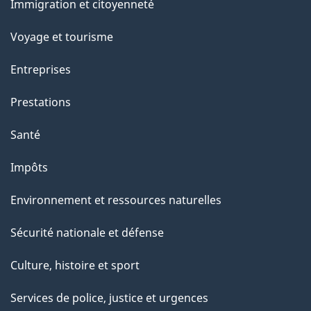
a
Immigration et citoyenneté
sujets
p
Voyage et tourisme
a
Entreprises
g
Prestations
e
Santé
Impôts
Environnement et ressources naturelles
Sécurité nationale et défense
Culture, histoire et sport
Services de police, justice et urgences