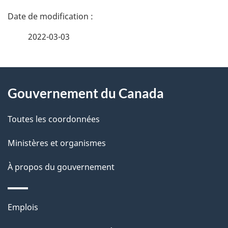
D
é
2022-03-03
t
À
a
Gouvernement du Canada
propos
i
de
l
Toutes les coordonnées
ce
s
Ministères et organismes
site
d
À propos du gouvernement
e
l
Thèmes
Emplois
et