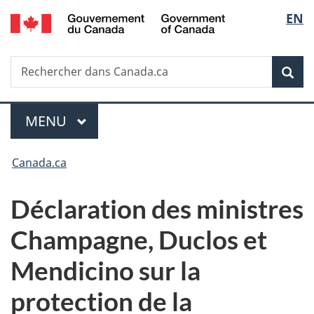
/
Sélec
EN
Passer
Passer
Passer
Government
au
à
à
de
of
contenu
«
la
Canada
Recherche
Rechercher
principal
Au
version
Rec
la
dans
sujet
HTML
Canada.ca
du
simplifiée
langu
Menu
gouvernement
MENU
PRINCIPAL
»
Vous
Canada.ca
êtes
Déclaration des ministres
ici :
Champagne, Duclos et
Mendicino sur la
protection de la