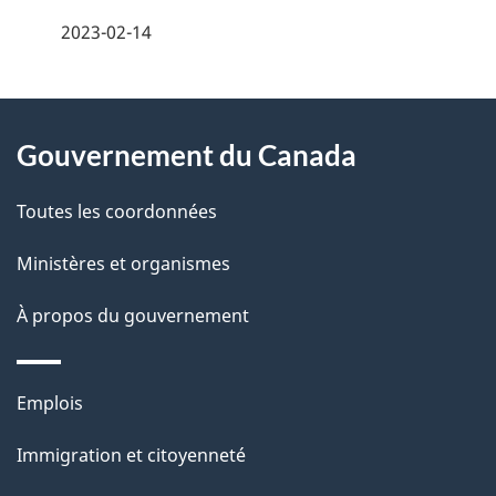
é
2023-02-14
t
À
a
Gouvernement du Canada
propos
i
de
l
Toutes les coordonnées
ce
s
Ministères et organismes
site
d
À propos du gouvernement
e
l
Thèmes
Emplois
et
a
Immigration et citoyenneté
sujets