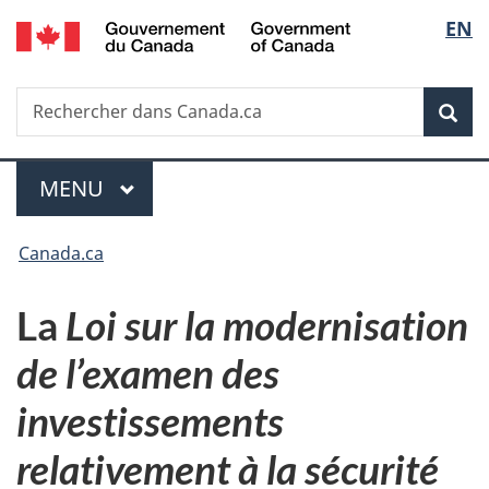
/
Sélec
EN
Passer
Passer
Passer
Government
au
à
à
de
of
contenu
«
la
Canada
Recherche
Rechercher
principal
Au
version
Rec
la
dans
sujet
HTML
Canada.ca
du
simplifiée
langu
Menu
gouvernement
MENU
PRINCIPAL
»
Vous
Canada.ca
êtes
La
Loi sur la modernisation
ici :
de l’examen des
investissements
relativement à la sécurité