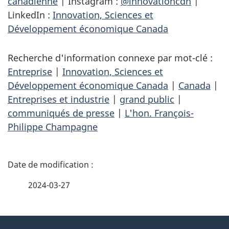
canadienne
| Instagram :
@innovationcdn
|
LinkedIn :
Innovation, Sciences et
Développement économique Canada
Recherche d'information connexe par mot-clé :
Entreprise
|
Innovation, Sciences et
Développement économique Canada
|
Canada
|
Entreprises et industrie
|
grand public
|
communiqués de presse
|
L'hon. François-
Philippe Champagne
D
é
2024-03-27
t
À
a