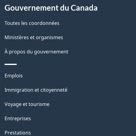
Gouvernement du Canada
propos
i
de
l
Toutes les coordonnées
ce
s
Ministères et organismes
site
d
À propos du gouvernement
e
l
Thèmes
Emplois
et
a
Immigration et citoyenneté
sujets
p
Voyage et tourisme
a
Entreprises
g
Prestations