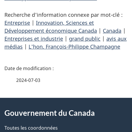
Recherche d'information connexe par mot-clé :
Entreprise
|
Innovation, Sciences et
Développement économique Canada
|
Canada
|
Entreprises et industrie
|
grand public
|
avis aux
médias
|
L'hon. François-Philippe Champagne
D
é
2024-07-03
t
À
a
Gouvernement du Canada
propos
i
de
l
Toutes les coordonnées