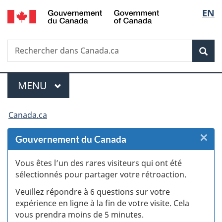
/
Sélec
EN
Passer
Passer
Passer
Passer
Government
au
au
à
à
de
of
Gestionnaire
contenu
«
la
Canada
Recherche
Rechercher
des
principal
Au
version
Rec
la
dans
Invitations
sujet
HTML
Canada.ca
du
simplifiée
langu
Menu
gouvernement
MENU
PRINCIPAL
»
Vous
Canada.ca
êtes
×
F
Gouvernement du Canada
ici :
:
Vous êtes l’un des rares visiteurs qui ont été
sélectionnés pour partager votre rétroaction.
S
Veuillez répondre à 6 questions sur votre
d
expérience en ligne à la fin de votre visite. Cela
vous prendra moins de 5 minutes.
si