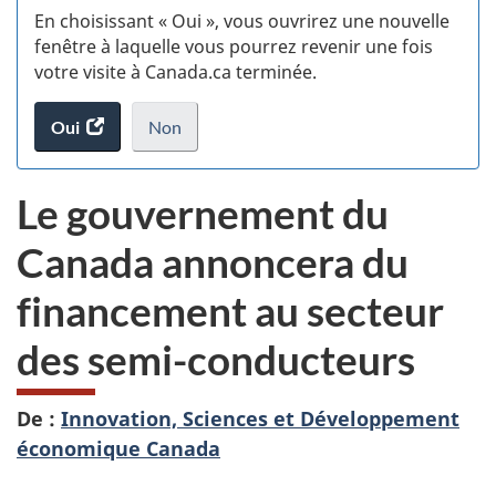
En choisissant « Oui », vous ouvrirez une nouvelle
w
fenêtre à laquelle vous pourrez revenir une fois
votre visite à Canada.ca terminée.
(t
Oui
accéder
Non
d
au
je
.
sondage.
ne
Le gouvernement du
veux
pas
Canada annoncera du
participer
au
financement au secteur
sondage
du
des semi-conducteurs
site
web,
De :
Innovation, Sciences et Développement
économique Canada