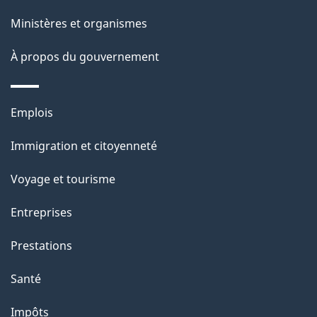
ce
s
Ministères et organismes
site
d
À propos du gouvernement
e
l
Thèmes
Emplois
et
a
Immigration et citoyenneté
sujets
p
Voyage et tourisme
a
Entreprises
g
Prestations
e
Santé
Impôts