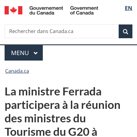
/
Sélec
EN
Passer
Passer
Passer
Government
au
à
à
de
of
contenu
«
la
Canada
Recherche
Rechercher
principal
Au
version
Rec
la
dans
sujet
HTML
Canada.ca
du
simplifiée
langu
Menu
gouvernement
MENU
PRINCIPAL
»
Vous
Canada.ca
êtes
La ministre Ferrada
ici :
participera à la réunion
des ministres du
Tourisme du G20 à