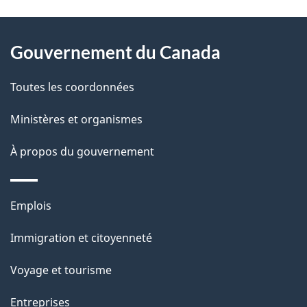
t
À
a
Gouvernement du Canada
propos
i
de
l
Toutes les coordonnées
ce
s
Ministères et organismes
site
d
À propos du gouvernement
e
l
Thèmes
Emplois
et
a
Immigration et citoyenneté
sujets
p
Voyage et tourisme
a
Entreprises