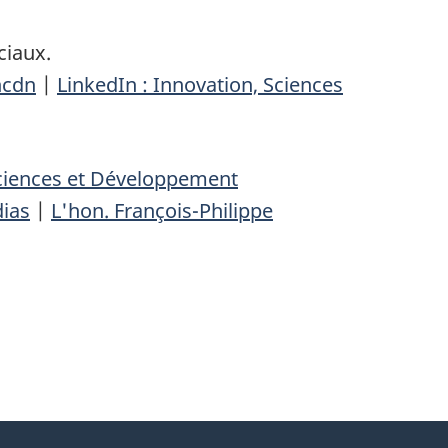
ciaux.
ncdn
|
LinkedIn : Innovation, Sciences
Sciences et Développement
dias
|
L'hon. François-Philippe