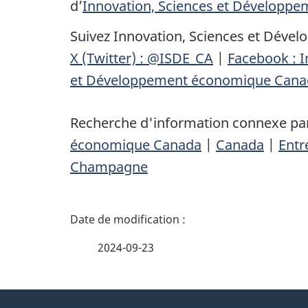
d’
Innovation, Sciences et Développ
Suivez Innovation, Sciences et Déve
X (Twitter) : @ISDE_CA
|
Facebook : 
et Développement économique Cana
Recherche d'information connexe par
économique Canada
|
Canada
|
Entr
Champagne
D
é
2024-09-23
t
À