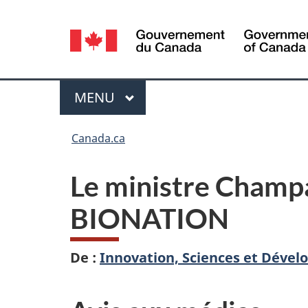
Sélection
de
la
Menu
MENU
PRINCIPAL
langue
Vous
Canada.ca
êtes
Le ministre Champa
ici :
BIONATION
De :
Innovation, Sciences et Dév