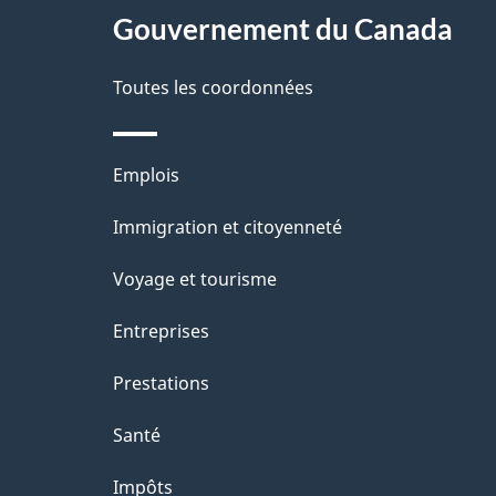
a
Gouvernement du Canada
propos
i
de
Toutes les coordonnées
l
ce
s
Thèmes
Emplois
site
d
et
Immigration et citoyenneté
sujets
e
Voyage et tourisme
l
Entreprises
a
Prestations
p
Santé
a
Impôts