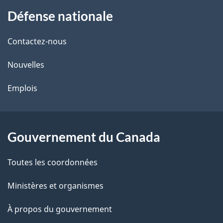
À
a
Défense nationale
propos
i
de
l
Contactez-nous
ce
s
Nouvelles
site
d
Emplois
e
l
Gouvernement du Canada
a
Toutes les coordonnées
p
Ministères et organismes
a
À propos du gouvernement
g