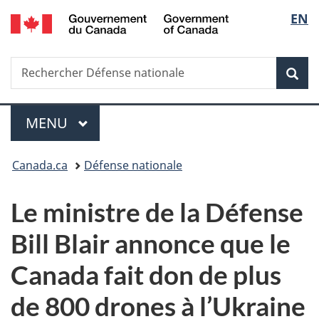
/
Sélec
EN
Passer
Passer
Passer
Government
au
à
à
de
of
contenu
«
la
Canada
Recherche
Rechercher
principal
Au
version
Rec
la
Défense
sujet
HTML
nationale
du
simplifiée
langu
Menu
gouvernement
MENU
PRINCIPAL
»
Vous
Canada.ca
Défense nationale
êtes
Le ministre de la Défense
ici :
Bill Blair annonce que le
Canada fait don de plus
de 800 drones à l’Ukraine