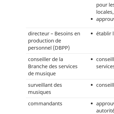
pour le
locales
approuv
directeur – Besoins en
établir
production de
personnel (DBPP)
conseiller de la
conseil
Branche des services
service
de musique
surveillant des
conseil
musiques
commandants
approuv
autorité