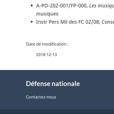
A-PD-202-001/FP-000,
Les musiqu
musique
s
Instr Pers Mil des FC 02/08,
Conse
D
é
2018-12-13
t
À
a
Défense nationale
propos
i
de
Contactez-nous
l
ce