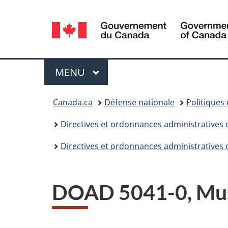
Sélection
de
la
Menu
MENU
PRINCIPAL
langue
Vous
Canada.ca
Défense nationale
Politiques
êtes
Directives et ordonnances administratives 
ici :
Directives et ordonnances administratives 
DOAD 5041-0, Mus