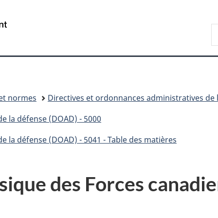
Passer
Passer
Passer
Passer
au
au
à
à
/
R
Gestionnaire
contenu
«
la
Government
D
des
principal
Au
version
of
n
Invitations
sujet
HTML
Canada
du
simplifiée
gouvernement
»
 et normes
Directives et ordonnances administratives de 
de la défense (DOAD) - 5000
de la défense (DOAD) - 5041 - Table des matières
ique des Forces canadi