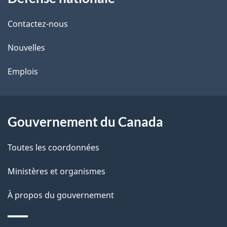
propos
i
de
l
Contactez-nous
ce
s
Nouvelles
site
d
Emplois
e
l
Gouvernement du Canada
a
Toutes les coordonnées
p
Ministères et organismes
a
À propos du gouvernement
g
e