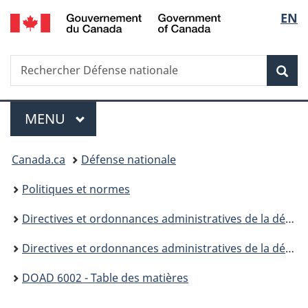
/
Sélec
EN
Passer
Passer
Passer
Government
au
à
à
de
of
contenu
«
la
Canada
Recherche
Rechercher
principal
Au
version
Rec
la
Défense
sujet
HTML
nationale
du
simplifiée
langu
Menu
gouvernement
MENU
PRINCIPAL
»
Vous
Canada.ca
Défense nationale
êtes
Politiques et normes
ici :
Directives et ordonnances administratives de la défense
Directives et ordonnances administratives de la défense (DOAD) - 6000
DOAD 6002 - Table des matières