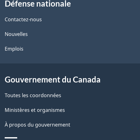
Défense nationale
propos
i
de
l
Contactez-nous
ce
s
Nouvelles
site
d
Emplois
e
l
Gouvernement du Canada
a
Toutes les coordonnées
p
Ministères et organismes
a
À propos du gouvernement
g