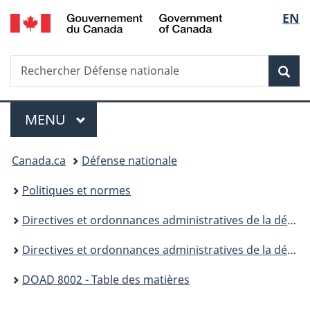
/
Sélec
EN
Passer
Passer
Passer
Government
au
à
à
de
of
contenu
«
la
Canada
Recherche
Rechercher
principal
Au
version
Rec
la
Défense
sujet
HTML
nationale
du
simplifiée
langu
Menu
gouvernement
MENU
PRINCIPAL
»
Vous
Canada.ca
Défense nationale
êtes
Politiques et normes
ici :
Directives et ordonnances administratives de la défense
Directives et ordonnances administratives de la défense (DOAD) - 8000
DOAD 8002 - Table des matières