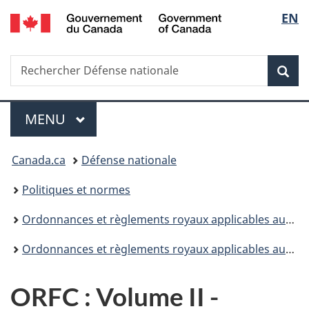
/
Sélec
EN
Passer
Passer
Passer
Government
au
à
à
de
of
contenu
«
la
Canada
Recherche
Rechercher
principal
Au
version
Rec
la
Défense
sujet
HTML
nationale
du
simplifiée
langu
Menu
gouvernement
MENU
PRINCIPAL
»
Vous
Canada.ca
Défense nationale
êtes
Politiques et normes
ici :
Ordonnances et règlements royaux applicables aux Forces canadiennes (ORFC)
Ordonnances et règlements royaux applicables aux Forces canadiennes (ORFC) Volume II - Discipline
ORFC : Volume II -