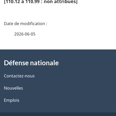
[110.12 à 110.99 : non attribués]
D
é
2026-06-05
t
À
a
Défense nationale
propos
i
de
l
Contactez-nous
ce
s
Nouvelles
site
d
Emplois
e