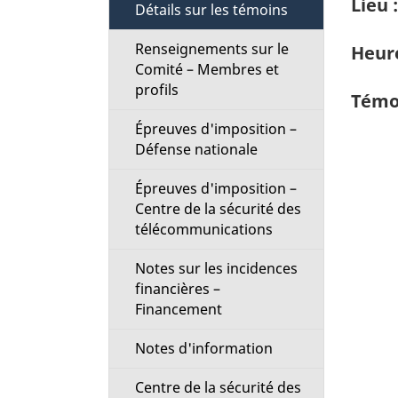
Lieu :
t
Détails sur les témoins
Renseignements sur le
i
Heure
Comité – Membres et
profils
o
Témoi
Épreuves d'imposition –
n
Défense nationale
M
Épreuves d'imposition –
Centre de la sécurité des
e
télécommunications
n
Notes sur les incidences
financières –
u
Financement
Notes d'information
Centre de la sécurité des