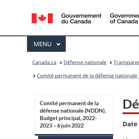
Sélection
de
la
Menu
MENU
PRINCIPAL
langue
Vous
Canada.ca
Défense nationale
Transparen
êtes
Comité permanent de la défense nationale (
ici :
S
Dé
Comité permanent de la
défense nationale (NDDN),
e
Budget principal, 2022-
Date 
2023 – 6 juin 2022
c