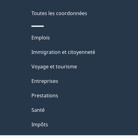
d
e
Toutes les coordonnées
l
Thèmes
Emplois
a
et
Immigration et citoyenneté
p
sujets
Voyage et tourisme
a
Entreprises
g
Prestations
e
Santé
Impôts