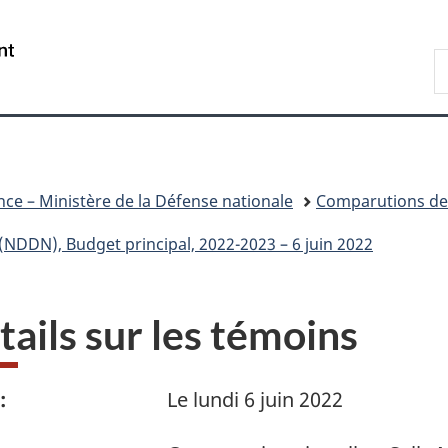
Passer
Passer
Passer
Passer
au
à
au
à
/
R
contenu
«
menu
la
Government
D
principal
Au
de
version
of
n
sujet
la
HTML
Canada
du
section
simplifiée
gouvernement
»
ce – Ministère de la Défense nationale
Comparutions dev
NDDN), Budget principal, 2022-2023 – 6 juin 2022
tails sur les témoins
:
Le lundi 6 juin 2022