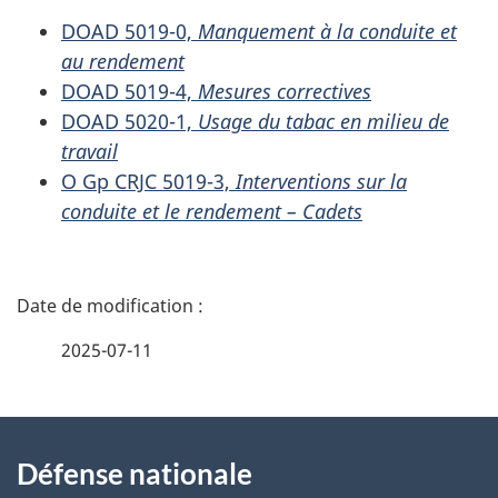
DOAD 5019-0,
Manquement à la conduite et
au rendement
DOAD 5019-4,
Mesures correctives
DOAD 5020-1,
Usage du tabac en milieu de
travail
O Gp CRJC 5019-3,
Interventions sur la
conduite et le rendement – Cadets
D
é
2025-07-11
t
À
a
Défense nationale
propos
i