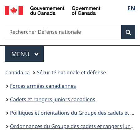
/
Sélec
EN
Passer
Passer
Passer
Government
au
à
à
de
of
contenu
«
la
Canada
Recherche
Rechercher
principal
Au
version
Rec
la
Défense
sujet
HTML
nationale
du
simplifiée
langu
Menu
gouvernement
MENU
PRINCIPAL
»
Vous
Canada.ca
Sécurité nationale et défense
êtes
Forces armées canadiennes
ici :
Cadets et rangers juniors canadiens
Politiques et orientations du Groupe des cadets et rangers juniors canadiens
Ordonnances du Groupe des cadets et rangers juniors canadiens (O Gp CRJC)