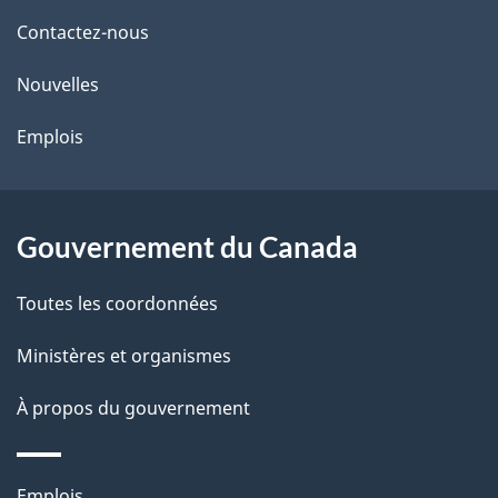
de
l
Contactez-nous
ce
s
Nouvelles
site
d
Emplois
e
l
Gouvernement du Canada
a
Toutes les coordonnées
p
Ministères et organismes
a
À propos du gouvernement
g
e
Thèmes
Emplois