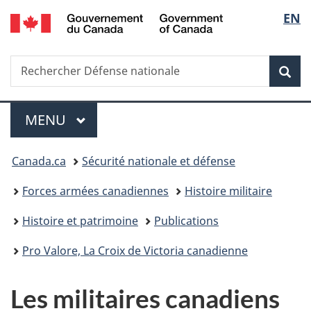
/
Sélec
EN
Passer
Passer
Passer
Passer
Government
au
à
au
à
de
of
contenu
«
menu
la
Canada
Recherche
Rechercher
principal
Au
de
version
Rec
la
Défense
sujet
la
HTML
nationale
du
section
simplifiée
langu
Menu
gouvernement
MENU
PRINCIPAL
»
Vous
Canada.ca
Sécurité nationale et défense
êtes
Forces armées canadiennes
Histoire militaire
ici :
Histoire et patrimoine
Publications
Pro Valore, La Croix de Victoria canadienne
Les militaires canadiens