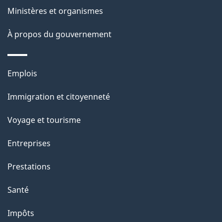
Ministères et organismes
a
À propos du gouvernement
g
e
Thèmes
Emplois
et
Immigration et citoyenneté
sujets
Voyage et tourisme
Entreprises
Prestations
Santé
Impôts