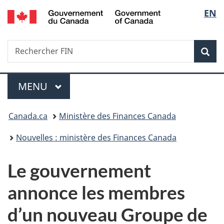
/
Sélec
EN
Passer
Passer
Passer
Government
au
à
à
de
of
contenu
«
la
Canada
Recherche
Rechercher
principal
Au
version
Rec
la
FIN
sujet
HTML
du
simplifiée
langu
Menu
gouvernement
MENU
PRINCIPAL
»
Vous
Canada.ca
Ministère des Finances Canada
êtes
Nouvelles : ministère des Finances Canada
ici :
Le gouvernement
annonce les membres
d’un nouveau Groupe de