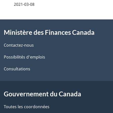
é
2021-03-08
t
À
a
Ministère des Finances Canada
propos
i
de
l
Contactez-nous
ce
s
Possibilités d’emplois
site
d
Consultations
e
l
Gouvernement du Canada
a
Toutes les coordonnées
p