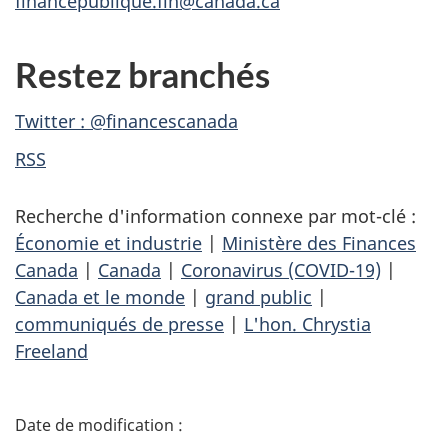
financepublique.fin@canada.ca
Restez branchés
Twitter : @financescanada
RSS
Recherche d'information connexe par mot-clé :
Économie et industrie
|
Ministère des Finances
Canada
|
Canada
|
Coronavirus (COVID-19)
|
Canada et le monde
|
grand public
|
communiqués de presse
|
L'hon. Chrystia
Freeland
D