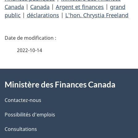
Canada
|
Canada
|
Argent et finances
|
grand
public
|
déclarations
|
L'hon. Chrystia Freeland
D
é
2022-10-14
t
À
a
Ministère des Finances Canada
propos
i
de
l
Contactez-nous
ce
s
Possibilités d’emplois
site
d
Consultations