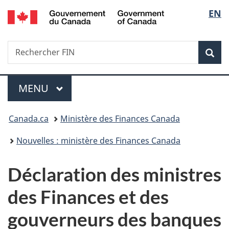
/
Sélec
EN
Passer
Passer
Passer
Government
au
à
à
de
of
contenu
«
la
Canada
Recherche
Rechercher
principal
Au
version
Rec
la
FIN
sujet
HTML
du
simplifiée
langu
Menu
gouvernement
MENU
PRINCIPAL
»
Vous
Canada.ca
Ministère des Finances Canada
êtes
Nouvelles : ministère des Finances Canada
ici :
Déclaration des ministres
des Finances et des
gouverneurs des banques