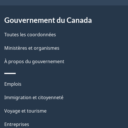
e
l
Gouvernement du Canada
a
Toutes les coordonnées
p
Ministères et organismes
a
À propos du gouvernement
g
e
Thèmes
Emplois
et
Immigration et citoyenneté
sujets
Voyage et tourisme
Entreprises