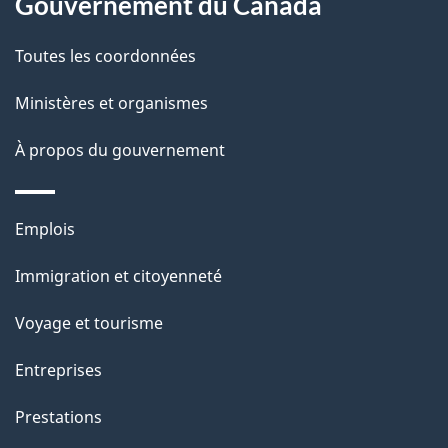
Gouvernement du Canada
a
Toutes les coordonnées
p
Ministères et organismes
a
À propos du gouvernement
g
e
Thèmes
Emplois
et
Immigration et citoyenneté
sujets
Voyage et tourisme
Entreprises
Prestations