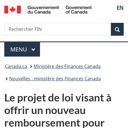
/
Sélec
EN
Passer
Passer
Passer
Government
au
à
à
de
of
contenu
«
la
Canada
Recherche
Rechercher
principal
Au
version
Rec
la
FIN
sujet
HTML
du
simplifiée
langu
Menu
gouvernement
MENU
PRINCIPAL
»
Vous
Canada.ca
Ministère des Finances Canada
êtes
Nouvelles : ministère des Finances Canada
ici :
Le projet de loi visant à
offrir un nouveau
remboursement pour