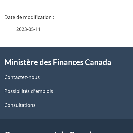
D
é
2023-05-11
t
À
a
Ministère des Finances Canada
propos
i
de
l
Contactez-nous
ce
s
Possibilités d’emplois
site
d
Consultations
e
l