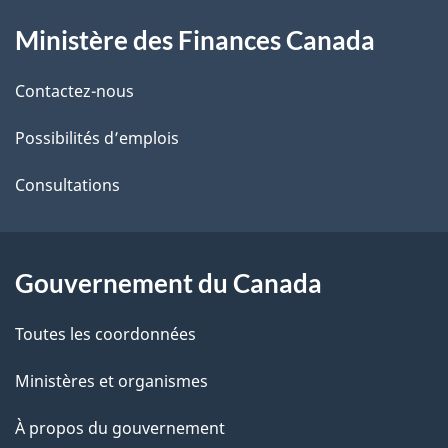
À
a
Ministère des Finances Canada
propos
i
de
l
Contactez-nous
ce
s
Possibilités d’emplois
site
d
Consultations
e
l
Gouvernement du Canada
a
Toutes les coordonnées
p
Ministères et organismes
a
À propos du gouvernement
g