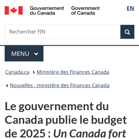
/
Sélec
EN
Passer
Passer
Passer
Government
au
à
à
de
of
contenu
«
la
Canada
Recherche
Rechercher
principal
Au
version
Rec
la
FIN
sujet
HTML
du
simplifiée
langu
Menu
gouvernement
MENU
PRINCIPAL
»
Vous
Canada.ca
Ministère des Finances Canada
êtes
Nouvelles : ministère des Finances Canada
ici :
Le gouvernement du
Canada publie le budget
de 2025 :
Un Canada fort