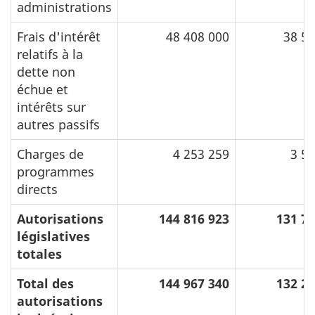
administrations
Frais d'intérêt
48 408 000
38 55
relatifs à la
dette non
échue et
intérêts sur
autres passifs
Charges de
4 253 259
3 5
programmes
directs
Autorisations
144 816 923
131 79
législatives
totales
Total des
144 967 340
132 22
autorisations