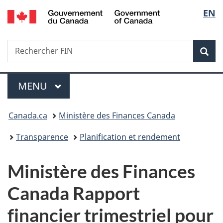
/
Sélec
EN
Passer
Passer
Passer
Government
au
à
à
de
of
contenu
«
la
Canada
Recherche
Rechercher
principal
Au
version
Rec
la
FIN
sujet
HTML
du
simplifiée
langu
Menu
gouvernement
MENU
PRINCIPAL
»
Vous
Canada.ca
Ministère des Finances Canada
êtes
Transparence
Planification et rendement
ici :
Ministère des Finances
Canada Rapport
financier trimestriel pour