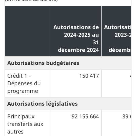
Autorisations de
Autorisatio
2024-2025 au
2023-20
31
décembre 2024
décembre
Autorisations budgétaires
Crédit 1 –
150 417
42
Dépenses du
programme
Autorisations législatives
Principaux
92 155 664
89 68
transferts aux
autres