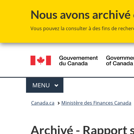
Nous avons archivé c
Vous pouvez la consulter à des fins de recherc
Sélection
de
la
Menu
MENU
PRINCIPAL
langue
Vous
Canada.ca
Ministère des Finances Canada
êtes
ici :
Archivé - Rapport s