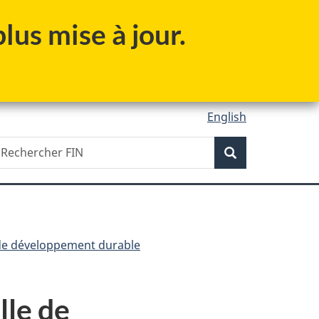
lus mise à jour.
English
Recherche
echercher
Recherche
IN
 de développement durable
lle de