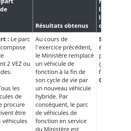
épart
ministériel
 de
l'atteinte 
l'objectif e
Résultats obtenus
cible de la
rt :
Le parc
Au cours de
SFDD
: Rédu
e compose
l'exercice précédent,
émissions 
de
le Ministère remplacé
parcs auto
ont 2 VEZ ou
un véhicule de
gouvernem
ides.
fonction à la fin de
fédéral.
son cycle de vie par
ODD
: Cible
ous les
un nouveau véhicule
cules de
hybride. Par
e procure
conséquent, le parc
ivent être
de véhicules de
 véhicules
fonction en service
du Ministère est