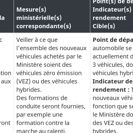
Point(s) de d
Mesure(s)
Indicateur(s)
la
ministérielle(s)
rendement
correspondante(s)
Cible(s)
c
Veiller à ce que
Point de dépa
l'ensemble des nouveaux
automobile s
véhicules achetés par le
actuellement 
Ministère soient des
3 véhicules, d
ation
véhicules zéro émission
véhicules hybr
 aux
(VEZ) ou des véhicules
Indicateur de
hybrides.
rendement :
T
Des formations de
nouveaux véhi
conduite seront fournies,
fonction que s
par exemple une
le Ministère do
ront
formation contre la
des VEZ ou des
marche au ralenti.
hybrides.