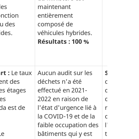
des
maintenant
onction
entièrement
ou des
composé de
ides.
véhicules hybrides.
Résultats : 100 %
rt :
Le taux
Aucun audit sur les
SFDD :
Le
ent des
déchets n'a été
détourneme
es étages
effectué en 2021-
déchets des
es
2022 en raison de
d'enfouiss
da est de
l'état d'urgence lié à
réduit les 
la COVID-19 et de la
de GES prod
faible occupation des
l'enfouisse
Le
bâtiments qui y est
transport d