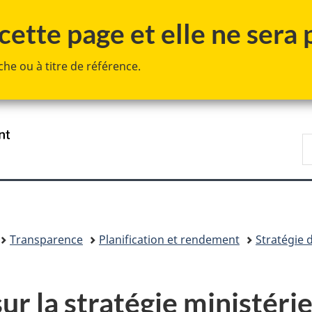
Passer
Passer
Passer
ette page et elle ne sera p
au
à
à
contenu
«
la
he ou à titre de référence.
principal
Au
version
sujet
HTML
du
simplifiée
gouvernement
»
/
R
Government
F
of
Canada
Transparence
Planification et rendement
Stratégie
ur la stratégie ministérie