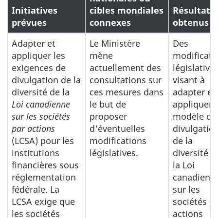
Initiatives
cibles mondiales
Résultats
prévues
connexes
obtenus
Adapter et
Le Ministère
Des
appliquer les
mène
modificati
exigences de
actuellement des
législative
divulgation de la
consultations sur
visant à
diversité de la
ces mesures dans
adapter et
Loi canadienne
le but de
appliquer l
sur les sociétés
proposer
modèle de
par actions
d'éventuelles
divulgatio
(LCSA) pour les
modifications
de la
institutions
législatives.
diversité d
financières sous
la Loi
réglementation
canadienn
fédérale. La
sur les
LCSA exige que
sociétés p
les sociétés
actions