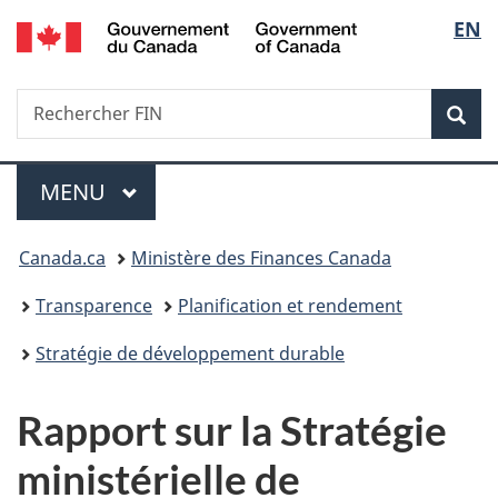
/
Sélec
EN
Passer
Passer
Passer
Government
au
à
à
de
of
contenu
«
la
Canada
Recherche
Rechercher
principal
Au
version
Rec
la
FIN
sujet
HTML
du
simplifiée
langu
Menu
gouvernement
MENU
PRINCIPAL
»
Vous
Canada.ca
Ministère des Finances Canada
êtes
Transparence
Planification et rendement
ici :
Stratégie de développement durable
Rapport sur la Stratégie
ministérielle de