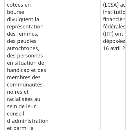
cotées en
(LCSA) aux
bourse
institution
divulguent la
financières
représentation
fédérales
des femmes,
(IFF) ont é
des peuples
déposées l
autochtones,
16 avril 20
des personnes
en situation de
handicap et des
membres des
communautés
noires et
racialisées au
sein de leur
conseil
d'administration
et parmi la