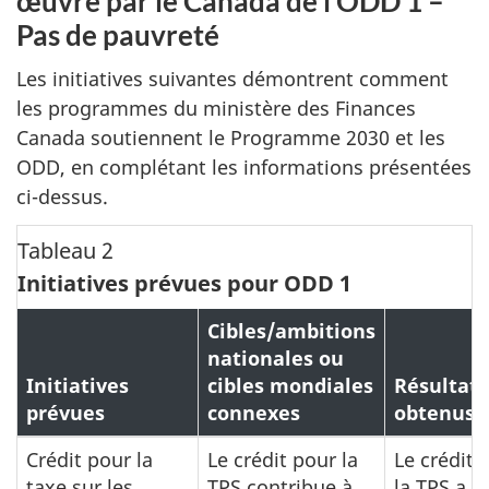
œuvre par le Canada de l'ODD 1 –
Pas de pauvreté
Les initiatives suivantes démontrent comment
les programmes du ministère des Finances
Canada soutiennent le Programme 2030 et les
ODD, en complétant les informations présentées
ci-dessus.
Tableau 2
Initiatives prévues pour ODD 1
Cibles/ambitions
nationales ou
Initiatives
cibles mondiales
Résultats
prévues
connexes
obtenus
Crédit pour la
Le crédit pour la
Le crédit 
taxe sur les
TPS contribue à
la TPS a f