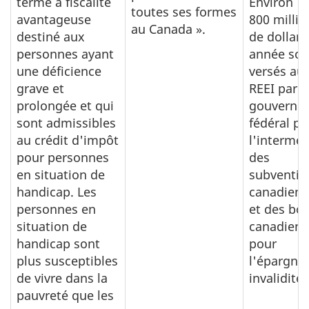
terme à fiscalité
Environ
toutes ses formes
avantageuse
800 millio
au Canada ».
destiné aux
de dollars
personnes ayant
année son
une déficience
versés au
grave et
REEI par l
prolongée et qui
gouverne
sont admissibles
fédéral pa
au crédit d'impôt
l'interméd
pour personnes
des
en situation de
subventio
handicap. Les
canadien
personnes en
et des bo
situation de
canadiens
handicap sont
pour
plus susceptibles
l'épargne-
de vivre dans la
invalidité.
pauvreté que les