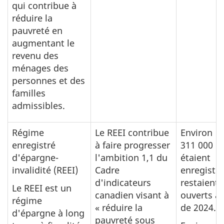
qui contribue à
réduire la
pauvreté en
augmentant le
revenu des
ménages des
personnes et des
familles
admissibles.
Régime
Le REEI contribue
Environ
enregistré
à faire progresser
311 000 R
d'épargne-
l'ambition 1,1 du
étaient
invalidité (REEI)
Cadre
enregistré
d'indicateurs
restaient
Le REEI est un
canadien visant à
ouverts à l
régime
« réduire la
de 2024.
d'épargne à long
pauvreté sous